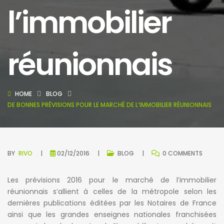
l’immobilier
réunionnais
HOME
BLOG
DE BONNES PRÉVISIONS POUR LE MARCHÉ DE L’IMMOBILIER RÉUNIONNAIS
BY
RIVO
02/12/2016
BLOG
0 COMMENTS
Les prévisions 2016 pour le marché de l’immobilier
réunionnais s’allient à celles de la métropole selon les
dernières publications éditées par les Notaires de France
ainsi que les grandes enseignes nationales franchisées