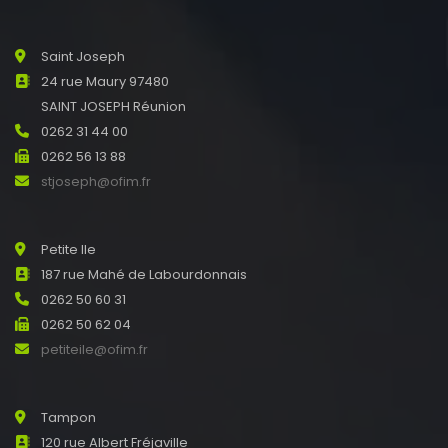
Saint Joseph
24 rue Maury 97480
SAINT JOSEPH Réunion
0262 31 44 00
0262 56 13 88
stjoseph@ofim.fr
Petite Ile
187 rue Mahé de Labourdonnais
0262 50 60 31
0262 50 62 04
petiteile@ofim.fr
Tampon
120 rue Albert Fréjaville