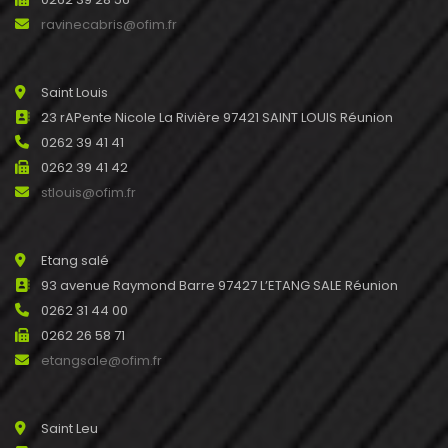
ravinecabris@ofim.fr
Saint Louis
23 rAPente Nicole La Rivière 97421 SAINT LOUIS Réunion
0262 39 41 41
0262 39 41 42
stlouis@ofim.fr
Etang salé
93 avenue Raymond Barre 97427 L’ETANG SALE Réunion
0262 31 44 00
0262 26 58 71
etangsale@ofim.fr
Saint Leu