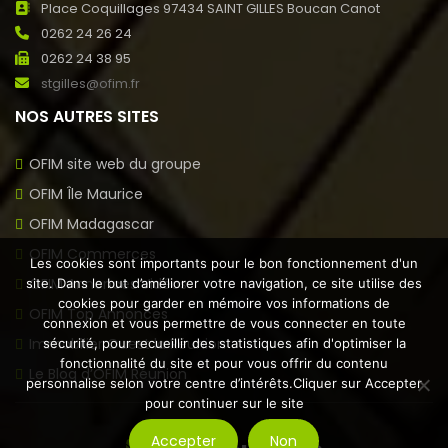
Place Coquillages 97434 SAINT GILLES Boucan Canot
0262 24 26 24
0262 24 38 95
stgilles@ofim.fr
NOS AUTRES SITES
OFIM site web du groupe
OFIM Île Maurice
OFIM Madagascar
OFIM Commerces
Les cookies sont importants pour le bon fonctionnement d'un
OFIM Annonces Vidéos
site. Dans le but d’améliorer votre navigation, ce site utilise des
cookies pour garder en mémoire vos informations de
OFIM Top Annonces
connexion et vous permettre de vous connecter en toute
Immobilier Ouest la Réunion
sécurité, pour recueillir des statistiques afin d'optimiser la
fonctionnalité du site et pour vous offrir du contenu
Le Blog d’OFIM Réunion
personnalise selon votre centre d’intérêts.Cliquer sur Accepter
pour continuer sur le site
Accepter
Non