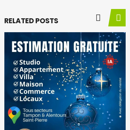
RELATED POSTS
BY
M
à