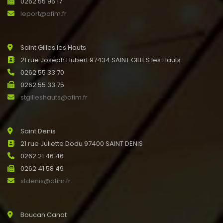
0262 55 96 17
leport@ofim.fr
Saint Gilles les Hauts
21 rue Joseph Hubert 97434 SAINT GILLES les Hauts
0262 55 33 70
0262 55 33 75
stgilleshauts@ofim.fr
Saint Denis
21 rue Juliette Dodu 97400 SAINT DENIS
0262 21 46 46
0262 41 58 49
stdenis@ofim.fr
Boucan Canot