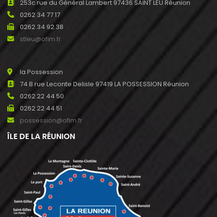
253c rue du Général Lambert 97436 SAINT LEU Réunion
0262 34 77 17
0262 34 92 38
stleu@ofim.fr
la Possession
74 B rue Leconte Delisle 97419 LA POSSESSION Réunion
0262 22 44 50
0262 22 44 51
possession@ofim.fr
ÎLE DE LA RÉUNION