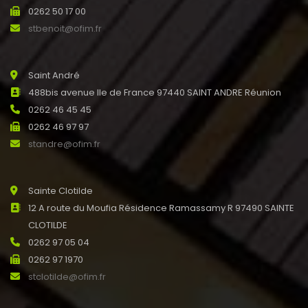
0262 50 17 00
stbenoit@ofim.fr
Saint André
488bis avenue Ile de France 97440 SAINT ANDRE Réunion
0262 46 45 45
0262 46 97 97
standre@ofim.fr
Sainte Clotilde
12 A route du Moufia Résidence Ramassamy R 97490 SAINTE
CLOTILDE
0262 97 05 04
0262 97 1970
stclotilde@ofim.fr