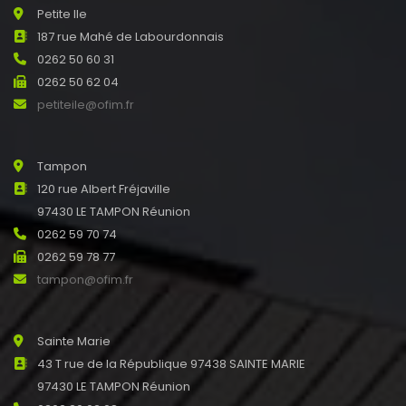
Petite Ile
187 rue Mahé de Labourdonnais
0262 50 60 31
0262 50 62 04
petiteile@ofim.fr
Tampon
120 rue Albert Fréjaville
97430 LE TAMPON Réunion
0262 59 70 74
0262 59 78 77
tampon@ofim.fr
Sainte Marie
43 T rue de la République 97438 SAINTE MARIE
97430 LE TAMPON Réunion