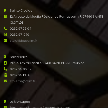
Sainte Clotilde
12 A route du Moufia Résidence Ramassamy R 97490 SAINTE
CLOTILDE
0262 97 05 04
0262 97 1970
stclotilde@ofim.fr
Saint Pierre
21 rue Amiral Lacaze 97410 SAINT PIERRE Réunion
0262 25 06 07
0262 25 13 14
stpierre@ofim.fr
La Montagne
Résidence Romina – 1 chemin Hautbois