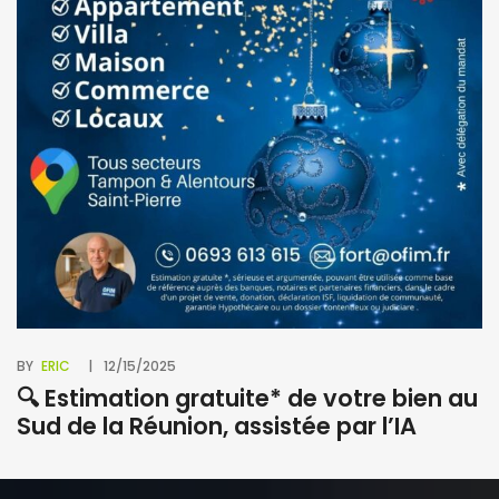
BY
M
à
BY
ERIC
12/15/2025
🔍 Estimation gratuite* de votre bien au
Sud de la Réunion, assistée par l’IA