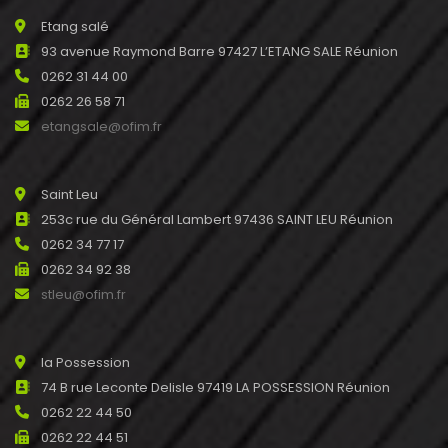
Etang salé
93 avenue Raymond Barre 97427 L’ETANG SALE Réunion
0262 31 44 00
0262 26 58 71
etangsale@ofim.fr
Saint Leu
253c rue du Général Lambert 97436 SAINT LEU Réunion
0262 34 77 17
0262 34 92 38
stleu@ofim.fr
la Possession
74 B rue Leconte Delisle 97419 LA POSSESSION Réunion
0262 22 44 50
0262 22 44 51