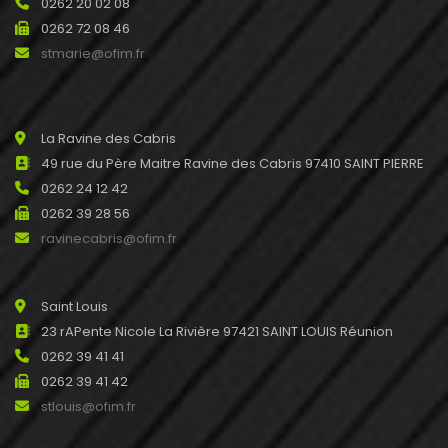
0262 20 02 08
0262 72 08 46
stmarie@ofim.fr
La Ravine des Cabris
49 rue du Père Maitre Ravine des Cabris 97410 SAINT PIERRE
0262 24 12 42
0262 39 28 56
ravinecabris@ofim.fr
Saint Louis
23 rAPente Nicole La Rivière 97421 SAINT LOUIS Réunion
0262 39 41 41
0262 39 41 42
stlouis@ofim.fr