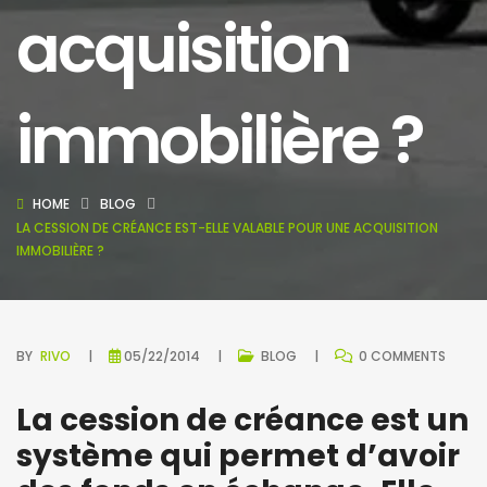
acquisition
immobilière ?
HOME
BLOG
LA CESSION DE CRÉANCE EST-ELLE VALABLE POUR UNE ACQUISITION
IMMOBILIÈRE ?
BY
RIVO
05/22/2014
BLOG
0 COMMENTS
La cession de créance est un
système qui permet d’avoir