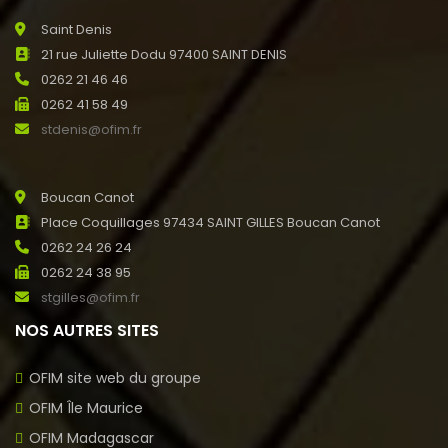
Saint Denis
21 rue Juliette Dodu 97400 SAINT DENIS
0262 21 46 46
0262 41 58 49
stdenis@ofim.fr
Boucan Canot
Place Coquillages 97434 SAINT GILLES Boucan Canot
0262 24 26 24
0262 24 38 95
stgilles@ofim.fr
NOS AUTRES SITES
OFIM site web du groupe
OFIM Île Maurice
OFIM Madagascar