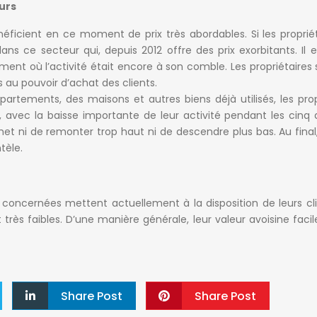
eurs
ficient en ce moment de prix très abordables. Si les propriét
dans ce secteur qui, depuis 2012 offre des prix exorbitants. Il 
nt où l’activité était encore à son comble. Les propriétaires 
au pouvoir d’achat des clients.
artements, des maisons et autres biens déjà utilisés, les prop
t, avec la baisse importante de leur activité pendant les cinq 
met ni de remonter trop haut ni de descendre plus bas. Au final
tèle.
s concernées mettent actuellement à la disposition de leurs cl
 très faibles. D’une manière générale, leur valeur avoisine faci
Share Post
Share Post