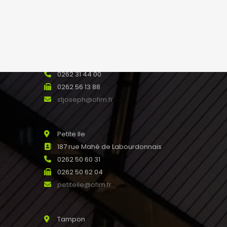
saline@ofim.fr
Saint Joseph
24 rue Maury 97480
SAINT JOSEPH Réunion
0262 31 44 00
0262 56 13 88
stjoseph@ofim.fr
Petite Ile
187 rue Mahé de Labourdonnais
0262 50 60 31
0262 50 62 04
petiteile@ofim.fr
Tampon