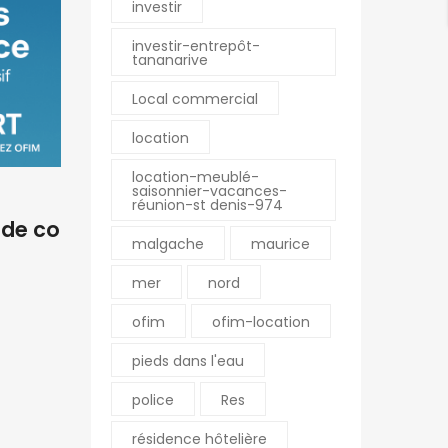
investir
investir-entrepôt-
tananarive
BY
ERIC
11/11/2025
BY
ERIC
Local commercial
M. Fort Philippe – Conseill
🏡 À 
er immobilier à Saint-Pier
mmerc
location
re de La Réunion
onfia
location-meublé-
saisonnier-vacances-
réunion-st denis-974
 de co
malgache
maurice
mer
nord
ofim
ofim-location
pieds dans l'eau
police
Res
résidence hôtelière