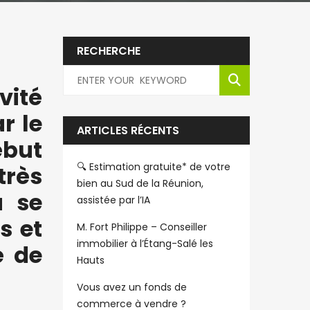
RECHERCHE
vité
r le
ARTICLES RÉCENTS
ébut
🔍 Estimation gratuite* de votre
très
bien au Sud de la Réunion,
a se
assistée par l’IA
s et
M. Fort Philippe – Conseiller
immobilier à l’Étang-Salé les
é de
Hauts
Vous avez un fonds de
commerce à vendre ?