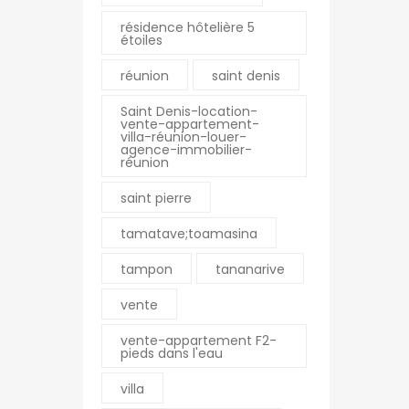
résidence hôtelière 5
étoiles
réunion
saint denis
nne
La Montagne
Saint Denis-location-
vente-appartement-
Pierre Mendes France
Résidence Romina – 1
villa-réunion-louer-
agence-immobilier-
E SUZANNE Réunion
chemin Hautbois
réunion
0
0262 23 50 60
saint pierre
0
0262 56 92 03
fim.fr
montagne@ofim.fr
tamatave;toamasina
tampon
tananarive
Le Port
vente
an-Jaures 97470 SAINT
18 rue Jeanne d’Arc
ion
97420 LE PORT
vente-appartement F2-
pieds dans l'eau
0
Réunion
0
0262 43 31 31
villa
m.fr
0262 55 96 17