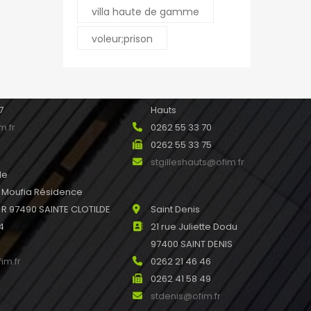
leport@ofim.fr
villa haute de gamme
voleur;prison
e Ile de France 97440
Saint Gilles les Hauts
 Réunion
21 rue Joseph Hubert
45
97434 SAINT GILLES les
7
Hauts
m.fr
0262 55 33 70
0262 55 33 75
stgilleshauts@ofim.fr
de
u Moufia Résidence
 97490 SAINTE CLOTILDE
Saint Denis
4
21 rue Juliette Dodu
97400 SAINT DENIS
im.fr
0262 21 46 46
0262 41 58 49
stdenis@ofim.fr