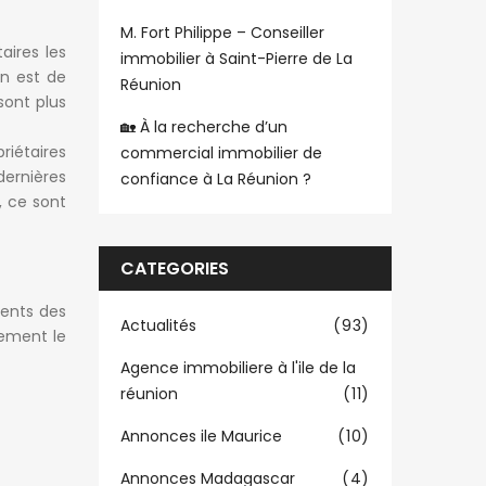
M. Fort Philippe – Conseiller
aires les
immobilier à Saint-Pierre de La
en est de
Réunion
sont plus
🏡 À la recherche d’un
riétaires
commercial immobilier de
dernières
confiance à La Réunion ?
, ce sont
CATEGORIES
ients des
Actualités
(93)
lement le
Agence immobiliere à l'ile de la
réunion
(11)
Annonces ile Maurice
(10)
Annonces Madagascar
(4)