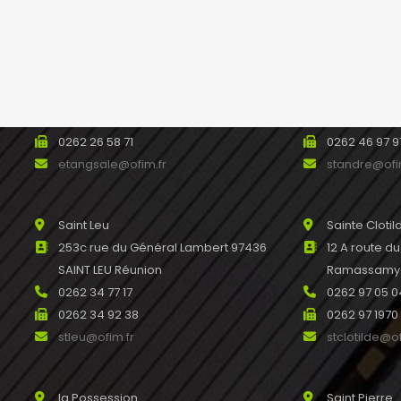
Etang salé
Saint André
93 avenue Raymond Barre 97427
488bis avenu
L’ETANG SALE Réunion
SAINT ANDRE
0262 31 44 00
0262 46 45 
0262 26 58 71
0262 46 97 9
etangsale@ofim.fr
standre@ofi
Saint Leu
Sainte Clotil
253c rue du Général Lambert 97436
12 A route d
SAINT LEU Réunion
Ramassamy R
0262 34 77 17
0262 97 05 0
0262 34 92 38
0262 97 1970
stleu@ofim.fr
stclotilde@of
la Possession
Saint Pierre