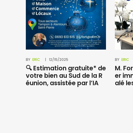
BY
ERIC
12/15/2025
BY
ERIC
🔍 Estimation gratuite* de
M. For
votre bien au Sud de la R
er im
éunion, assistée par l’IA
alé le