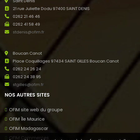
Saint Denis
21 rue Juliette Dodu 97400 SAINT DENIS
0262 21 46 46
0262 41 58 49
stdenis@ofim.fr
Boucan Canot
Place Coquillages 97434 SAINT GILLES Boucan Canot
0262 24 26 24
0262 24 38 95
stgilles@ofim.fr
NOS AUTRES SITES
OFIM site web du groupe
OFIM Île Maurice
OFIM Madagascar
OFIM Commerces