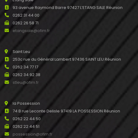
93 avenue Raymond Barre 97427 L’ETANG SALE Réunion
0262 31 44 00
0262 26 58 71
etangsale@ofim.fr
Saint Leu
253c rue du Général Lambert 97436 SAINT LEU Réunion
0262 34 77 17
0262 34 92 38
stleu@ofim.fr
la Possession
74 B rue Leconte Delisle 97419 LA POSSESSION Réunion
0262 22 44 50
0262 22 44 51
possession@ofim.fr