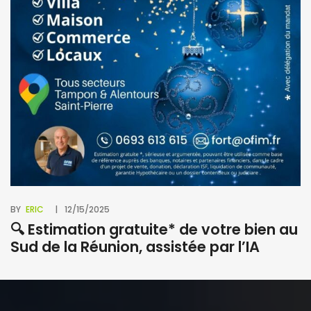
BY
M
à
BY
ERIC
12/15/2025
🔍 Estimation gratuite* de votre bien au
Sud de la Réunion, assistée par l’IA