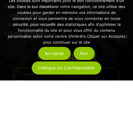
Les cookies sont importants pour le bon fonctionnement d'un
OFIM Annonces Vidéos
site. Dans le but d’améliorer votre navigation, ce site utilise des
cookies pour garder en mémoire vos informations de
OFIM Top Annonces
connexion et vous permettre de vous connecter en toute
Immobilier Ouest la Réunion
sécurité, pour recueillir des statistiques afin d'optimiser la
fonctionnalité du site et pour vous offrir du contenu
Le Blog d’OFIM Réunion
personnalise selon votre centre d’intérêts.Cliquer sur Accepter
pour continuer sur le site
Accepter
Non
NEWSLETTER
Politique De Confidentialité
©2026 – OFIM Réunion By
Creaweb