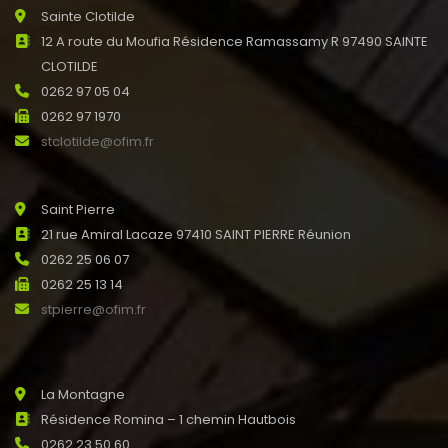
Sainte Clotilde
12 A route du Moufia Résidence Ramassamy R 97490 SAINTE
CLOTILDE
0262 97 05 04
0262 97 1970
stclotilde@ofim.fr
Saint Pierre
21 rue Amiral Lacaze 97410 SAINT PIERRE Réunion
0262 25 06 07
0262 25 13 14
stpierre@ofim.fr
La Montagne
Résidence Romina – 1 chemin Hautbois
0262 23 50 60