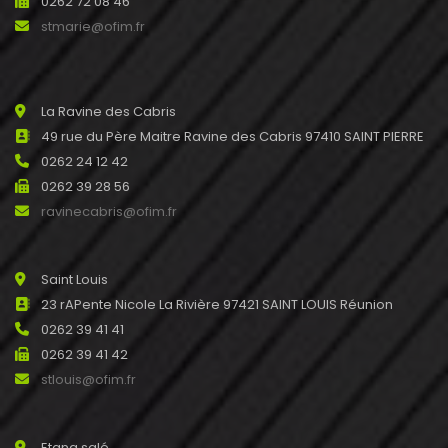
0262 72 08 46
stmarie@ofim.fr
La Ravine des Cabris
49 rue du Père Maitre Ravine des Cabris 97410 SAINT PIERRE
0262 24 12 42
0262 39 28 56
ravinecabris@ofim.fr
Saint Louis
23 rAPente Nicole La Rivière 97421 SAINT LOUIS Réunion
0262 39 41 41
0262 39 41 42
stlouis@ofim.fr
Etang salé