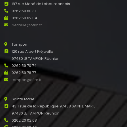
187 rue Mahé de Labourdonnais
0262 50 60 31
0262 50 62 04
petiteile@ofim.fr
Tampon
120 rue Albert Fréjaville
97430 LE TAMPON Réunion
0262 59 70 74
0262 59 78 77
tampon@ofim.fr
Sainte Marie
43 T rue de la République 97438 SAINTE MARIE
97430 LE TAMPON Réunion
0262 20 02 08