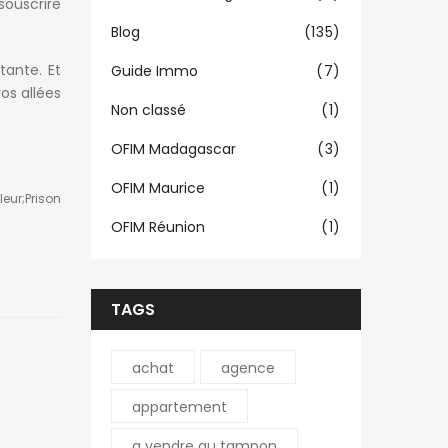
souscrire
Blog
(135)
tante. Et
Guide Immo
(7)
os allées
Non classé
(1)
OFIM Madagascar
(3)
OFIM Maurice
(1)
leur;prison
OFIM Réunion
(1)
TAGS
achat
agence
appartement
a vendre au tampon