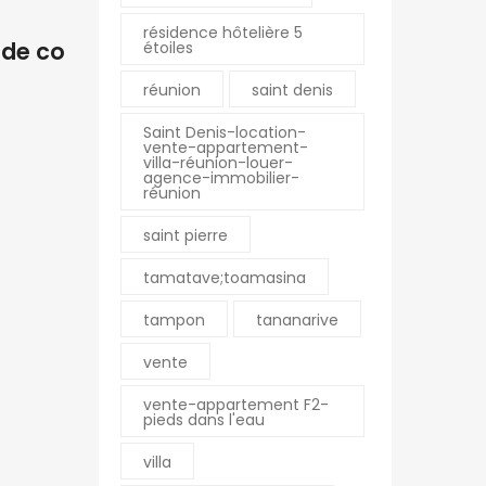
résidence hôtelière 5
 de co
étoiles
réunion
saint denis
nne
La Montagne
Saint Denis-location-
vente-appartement-
Pierre Mendes France
Résidence Romina – 1
villa-réunion-louer-
agence-immobilier-
E SUZANNE Réunion
chemin Hautbois
réunion
0
0262 23 50 60
saint pierre
0
0262 56 92 03
fim.fr
montagne@ofim.fr
tamatave;toamasina
tampon
tananarive
Le Port
vente
an-Jaures 97470 SAINT
18 rue Jeanne d’Arc
ion
97420 LE PORT
vente-appartement F2-
pieds dans l'eau
0
Réunion
0
0262 43 31 31
villa
m.fr
0262 55 96 17