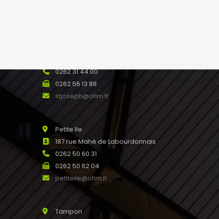
saline@ofim.fr
Saint Joseph
24 rue Maury 97480
SAINT JOSEPH Réunion
0262 31 44 00
0262 56 13 88
stjoseph@ofim.fr
Petite Ile
187 rue Mahé de Labourdonnais
0262 50 60 31
0262 50 62 04
petiteile@ofim.fr
Tampon