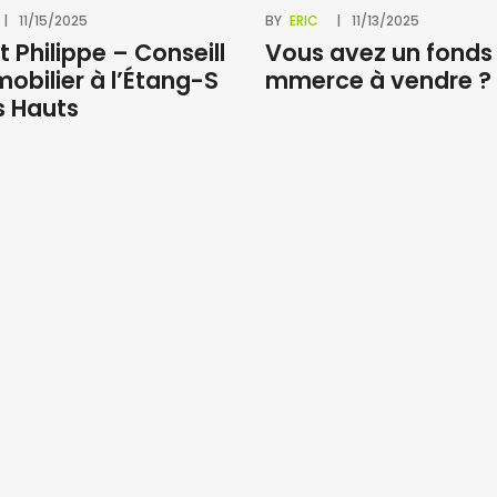
11/15/2025
BY
ERIC
11/13/2025
t Philippe – Conseill
Vous avez un fonds
mobilier à l’Étang-S
mmerce à vendre ?
s Hauts
La Ravine des Cabris
Sainte Suza
49 rue du Père Maitre Ravine des
118, avenue 
Cabris 97410 SAINT PIERRE
97441 SAINT
0262 24 12 42
0262 41 00 8
0262 39 28 56
0262 41 08 8
ravinecabris@ofim.fr
stsuzanne@o
Saint Louis
Saint Benoit
23 rAPente Nicole La Rivière 97421
4 avenue Je
SAINT LOUIS Réunion
BENOIT Réun
0262 39 41 41
0262 50 17 5
0262 39 41 42
0262 50 17 0
stlouis@ofim.fr
stbenoit@ofi