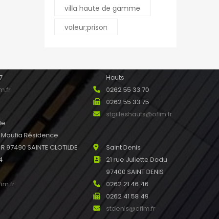
leport@ofim.fr
villa haute de gamme
voleur;prison
e Ile de France 97440
Saint Gilles les Hauts
 Réunion
21 rue Joseph Hubert
45
97434 SAINT GILLES les
7
Hauts
m.fr
0262 55 33 70
0262 55 33 75
stgilleshauts@ofim.fr
de
u Moufia Résidence
 97490 SAINTE CLOTILDE
Saint Denis
4
21 rue Juliette Dodu
97400 SAINT DENIS
im.fr
0262 21 46 46
0262 41 58 49
stdenis@ofim.fr