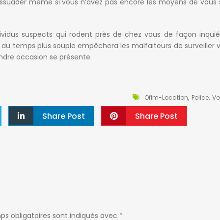
 dissuader même si vous n’avez pas encore les moyens de vous 
ndividus suspects qui rodent près de chez vous de façon inquié
i du temps plus souple empêchera les malfaiteurs de surveiller v
ndre occasion se présente.
,
,
Ofim-Location
Police
Vo
Share Post
Share Post
ps obligatoires sont indiqués avec
*