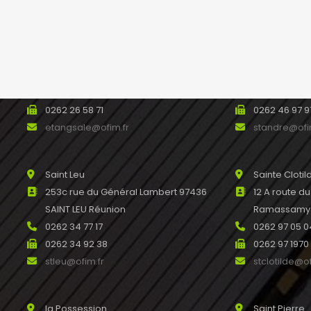
Etang salé
Saint André
93 avenue Raymond Barre 97427
488bis avenu
L’ETANG SALE Réunion
SAINT ANDRE
0262 31 44 00
0262 46 45 
0262 26 58 71
0262 46 97 9
etangsale@ofim.fr
standre@ofi
Saint Leu
Sainte Clotil
253c rue du Général Lambert 97436
12 A route d
SAINT LEU Réunion
Ramassamy R
0262 34 77 17
0262 97 05 0
0262 34 92 38
0262 97 1970
stleu@ofim.fr
stclotilde@of
la Possession
Saint Pierre