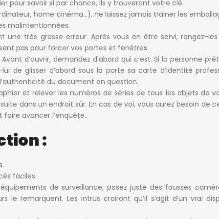
r pour savoir si par chance, ils y trouveront votre clé.
ordinateur, home cinéma…), ne laissez jamais trainer les emballa
nes malintentionnées.
 une très grosse erreur. Après vous en être servi, rangez-le
lisent pas pour forcer vos portes et
fenêtres
.
. Avant d’ouvrir, demandez d’abord qui c’est. Si la personne pré
i de glisser d’abord sous la porte sa carte d’identité profess
e l’authenticité du document en question.
hier et relever les numéros de séries de tous les objets de v
suite dans un endroit sûr. En cas de vol, vous aurez besoin de c
t faire avancer l’enquête.
tion :
s.
cès faciles.
des équipements de surveillance, posez juste des fausses camé
 le remarquent. Les intrus croiront qu’il s’agit d’un vrai disp