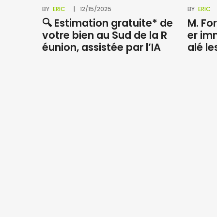
BY
ERIC
12/15/2025
BY
ERIC
🔍 Estimation gratuite* de
M. For
votre bien au Sud de la R
er im
NOS AGENCES
éunion, assistée par l’IA
alé le
Saint Paul
8 rue Marius et Ary Leblond 97460
SAINT PAUL Réunion
0262 45 13 48
0262 45 43 51
stpaul@ofim.fr
Saline les Bains
181 route de St-Pierre
97434 Saline les Bains
0262 34 27 28
0262 34 27 29