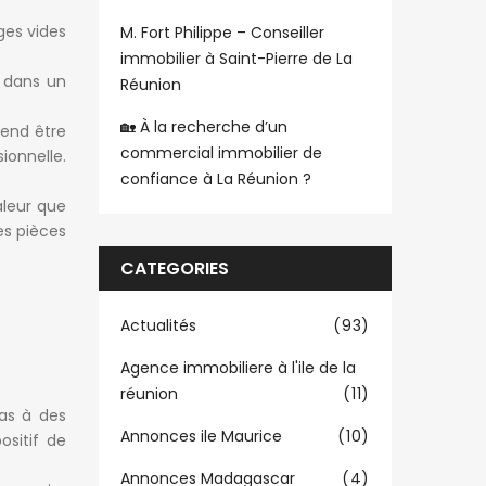
ges vides
M. Fort Philippe – Conseiller
immobilier à Saint-Pierre de La
s dans un
Réunion
🏡 À la recherche d’un
tend être
commercial immobilier de
ionnelle.
confiance à La Réunion ?
aleur que
es pièces
CATEGORIES
Actualités
(93)
Agence immobiliere à l'ile de la
réunion
(11)
ras à des
Annonces ile Maurice
(10)
ositif de
Annonces Madagascar
(4)