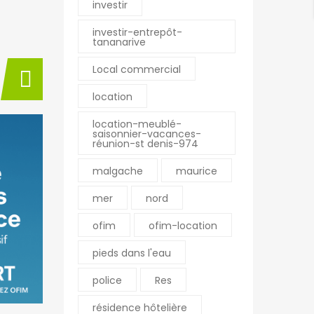
investir
investir-entrepôt-
tananarive
Local commercial
location
location-meublé-
saisonnier-vacances-
réunion-st denis-974
malgache
maurice
mer
nord
ofim
ofim-location
BY
ERIC
11/11/2025
BY
ERIC
pieds dans l'eau
M. Fort Philippe – Conseill
🏡 À 
er immobilier à Saint-Pier
mmerc
police
Res
re de La Réunion
onfia
résidence hôtelière