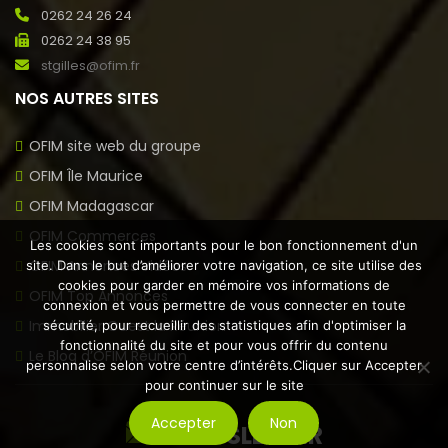
0262 24 26 24
0262 24 38 95
stgilles@ofim.fr
NOS AUTRES SITES
OFIM site web du groupe
OFIM Île Maurice
OFIM Madagascar
OFIM Commerces
Les cookies sont importants pour le bon fonctionnement d'un
OFIM Annonces Vidéos
site. Dans le but d’améliorer votre navigation, ce site utilise des
cookies pour garder en mémoire vos informations de
OFIM Top Annonces
connexion et vous permettre de vous connecter en toute
Immobilier Ouest la Réunion
sécurité, pour recueillir des statistiques afin d'optimiser la
fonctionnalité du site et pour vous offrir du contenu
Le Blog d’OFIM Réunion
personnalise selon votre centre d’intérêts.Cliquer sur Accepter
pour continuer sur le site
Accepter
Non
NEWSLETTER