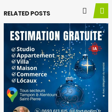
RELATED POSTS
BY
M
à