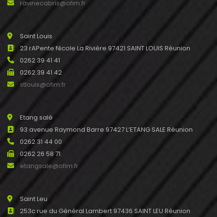
ravinecabris@ofim.fr
Saint Louis
23 rAPente Nicole La Rivière 97421 SAINT LOUIS Réunion
0262 39 41 41
0262 39 41 42
stlouis@ofim.fr
Etang salé
93 avenue Raymond Barre 97427 L’ETANG SALE Réunion
0262 31 44 00
0262 26 58 71
etangsale@ofim.fr
Saint Leu
253c rue du Général Lambert 97436 SAINT LEU Réunion