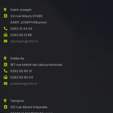
Saint Joseph
24 rue Maury 97480
SAINT JOSEPH Réunion
0262 31 44 00
0262 56 13 88
stjoseph@ofim.fr
Petite Ile
187 rue Mahé de Labourdonnais
0262 50 60 31
0262 50 62 04
petiteile@ofim.fr
Tampon
120 rue Albert Fréjaville