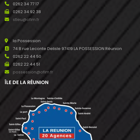
0262 34 77 17
0262 34 92 38
stleu@ofim.fr
la Possession
74 B rue Leconte Delisle 97419 LA POSSESSION Réunion
0262 22 44 50
0262 22 44 51
possession@ofim.fr
ÎLE DE LA RÉUNION