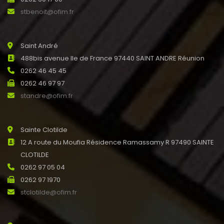
stbenoit@ofim.fr
Saint André
488bis avenue Ile de France 97440 SAINT ANDRE Réunion
0262 46 45 45
0262 46 97 97
standre@ofim.fr
Sainte Clotilde
12 A route du Moufia Résidence Ramassamy R 97490 SAINTE
CLOTILDE
0262 97 05 04
0262 97 1970
stclotilde@ofim.fr