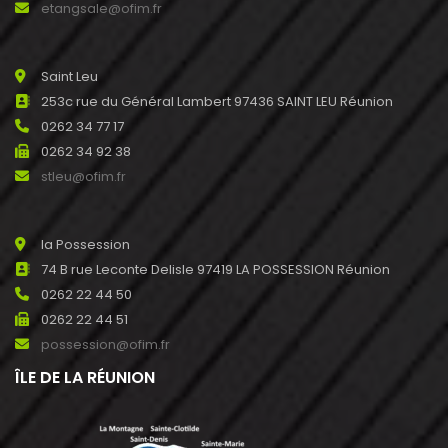
etangsale@ofim.fr
Saint Leu
253c rue du Général Lambert 97436 SAINT LEU Réunion
0262 34 77 17
0262 34 92 38
stleu@ofim.fr
la Possession
74 B rue Leconte Delisle 97419 LA POSSESSION Réunion
0262 22 44 50
0262 22 44 51
possession@ofim.fr
ÎLE DE LA RÉUNION