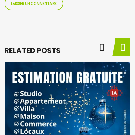
RELATED POSTS
BY
M
à