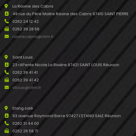
La Ravine des Cabris
49 rue du Père Maitre Ravine des Cabris 97410 SAINT PIERRE
0262 24 12 42
0262 39 28 56
ravinecabris@ofim.fr
Saint Louis
23 rAPente Nicole La Rivière 97421 SAINT LOUIS Réunion
0262 39 41 41
0262 39 41 42
stlouis@ofim.fr
Etang salé
93 avenue Raymond Barre 97427 L’ETANG SALE Réunion
0262 31 44 00
0262 26 58 71