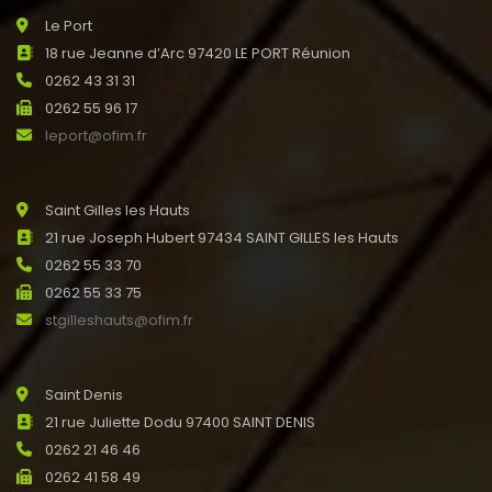
Le Port
18 rue Jeanne d’Arc 97420 LE PORT Réunion
0262 43 31 31
0262 55 96 17
leport@ofim.fr
Saint Gilles les Hauts
21 rue Joseph Hubert 97434 SAINT GILLES les Hauts
0262 55 33 70
0262 55 33 75
stgilleshauts@ofim.fr
Saint Denis
21 rue Juliette Dodu 97400 SAINT DENIS
0262 21 46 46
0262 41 58 49