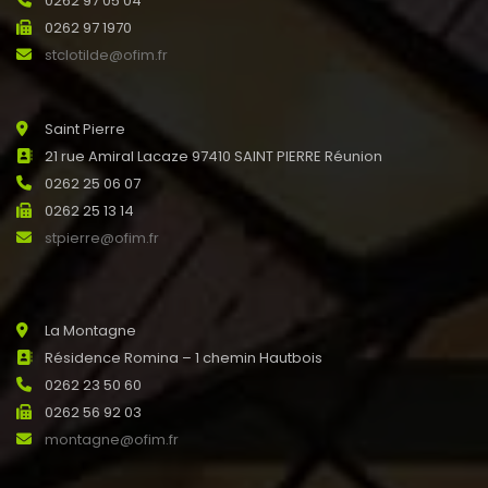
0262 97 05 04
0262 97 1970
stclotilde@ofim.fr
Saint Pierre
21 rue Amiral Lacaze 97410 SAINT PIERRE Réunion
0262 25 06 07
0262 25 13 14
stpierre@ofim.fr
La Montagne
Résidence Romina – 1 chemin Hautbois
0262 23 50 60
0262 56 92 03
montagne@ofim.fr