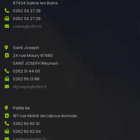
97434 Saline les Bains
0262 34 27 28
0262 34 27 29
saline@ofim.fr
Saint Joseph
24 rue Maury 97480
SAINT JOSEPH Réunion
0262 31 44 00
0262 56 13 88
stjoseph@ofim.fr
Petite Ile
187 rue Mahé de Labourdonnais
0262 50 60 31
0262 50 62 04
petiteile@ofim.fr