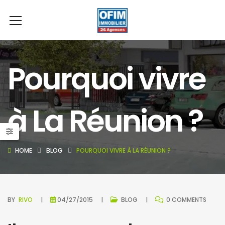
Pourquoi vivre
à La Réunion ?
HOME
BLOG
POURQUOI VIVRE À LA RÉUNION ?
BY
RIVO
04/27/2015
BLOG
0 COMMENTS