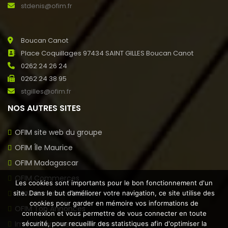
stdenis@ofim.fr
Boucan Canot
Place Coquillages 97434 SAINT GILLES Boucan Canot
0262 24 26 24
0262 24 38 95
stgilles@ofim.fr
NOS AUTRES SITES
OFIM site web du groupe
OFIM Île Maurice
OFIM Madagascar
OFIM Commerces
Les cookies sont importants pour le bon fonctionnement d'un
OFIM Annonces Vidéos
site. Dans le but d’améliorer votre navigation, ce site utilise des
cookies pour garder en mémoire vos informations de
OFIM Top Annonces
connexion et vous permettre de vous connecter en toute
Immobilier Ouest la Réunion
sécurité, pour recueillir des statistiques afin d'optimiser la