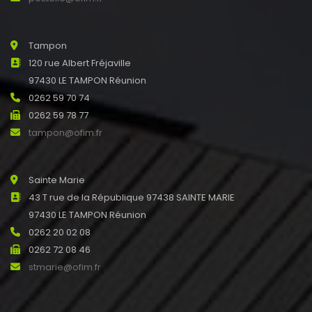
Tampon
120 rue Albert Fréjaville
97430 LE TAMPON Réunion
0262 59 70 74
0262 59 78 77
tampon@ofim.fr
Sainte Marie
43 T rue de la République 97438 SAINTE MARIE
97430 LE TAMPON Réunion
0262 20 02 08
0262 72 08 46
stmarie@ofim.fr