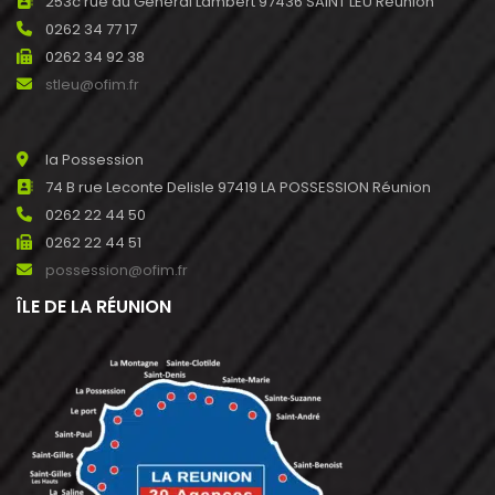
253c rue du Général Lambert 97436 SAINT LEU Réunion
0262 34 77 17
0262 34 92 38
stleu@ofim.fr
la Possession
74 B rue Leconte Delisle 97419 LA POSSESSION Réunion
0262 22 44 50
0262 22 44 51
possession@ofim.fr
ÎLE DE LA RÉUNION