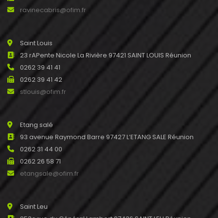
ravinecabris@ofim.fr
Saint Louis
23 rAPente Nicole La Rivière 97421 SAINT LOUIS Réunion
0262 39 41 41
0262 39 41 42
stlouis@ofim.fr
Etang salé
93 avenue Raymond Barre 97427 L’ETANG SALE Réunion
0262 31 44 00
0262 26 58 71
etangsale@ofim.fr
Saint Leu