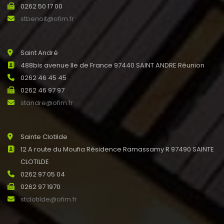
0262 50 17 00
stbenoit@ofim.fr
Saint André
488bis avenue Ile de France 97440 SAINT ANDRE Réunion
0262 46 45 45
0262 46 97 97
standre@ofim.fr
Sainte Clotilde
12 A route du Moufia Résidence Ramassamy R 97490 SAINTE
CLOTILDE
0262 97 05 04
0262 97 1970
stclotilde@ofim.fr