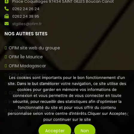
Place Coquillages 97434 SAINT GILLES Boucan Canot
0262 24 26 24
0262 24 38 95
stgilles@ofim.fr
NOS AUTRES SITES
OFIM site web du groupe
OFIM Île Maurice
OFIM Madagascar
OFIM Commerces
Les cookies sont importants pour le bon fonctionnement d'un
OFIM Annonces Vidéos
site. Dans le but d’améliorer votre navigation, ce site utilise des
cookies pour garder en mémoire vos informations de
OFIM Top Annonces
connexion et vous permettre de vous connecter en toute
Immobilier Ouest la Réunion
sécurité, pour recueillir des statistiques afin d'optimiser la
fonctionnalité du site et pour vous offrir du contenu
Le Blog d’OFIM Réunion
personnalise selon votre centre d’intérêts.Cliquer sur Accepter
pour continuer sur le site
Accepter
Non