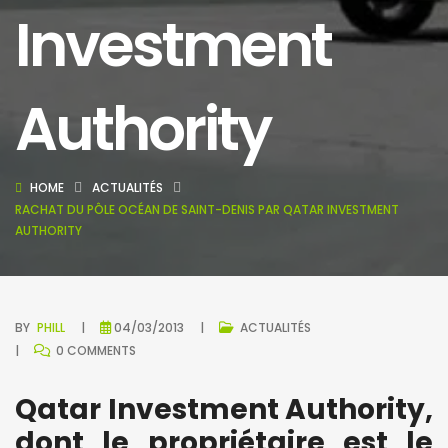
Investment
Authority
HOME
ACTUALITÉS
RACHAT DU PÔLE OCÉAN DE SAINT-DENIS PAR QATAR INVESTMENT
AUTHORITY
BY
PHILL
04/03/2013
ACTUALITÉS
0 COMMENTS
Qatar Investment Authority,
dont le propriétaire est le