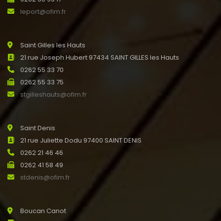
leport@ofim.fr
Saint Gilles les Hauts
21 rue Joseph Hubert 97434 SAINT GILLES les Hauts
0262 55 33 70
0262 55 33 75
stgilleshauts@ofim.fr
Saint Denis
21 rue Juliette Dodu 97400 SAINT DENIS
0262 21 46 46
0262 41 58 49
stdenis@ofim.fr
Boucan Canot