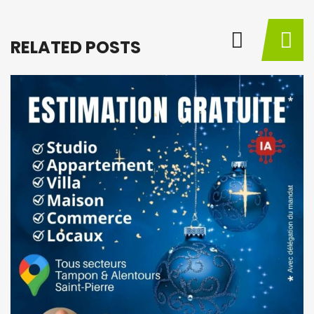
RELATED POSTS
BY
M
à