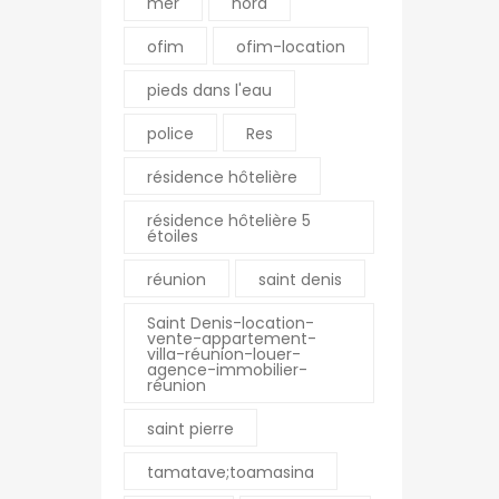
mer
nord
ofim
ofim-location
pieds dans l'eau
police
Res
nne
La Montagne
Pierre Mendes France
Résidence Romina – 1
résidence hôtelière
E SUZANNE Réunion
chemin Hautbois
0
0262 23 50 60
résidence hôtelière 5
étoiles
0
0262 56 92 03
fim.fr
montagne@ofim.fr
réunion
saint denis
Saint Denis-location-
vente-appartement-
Le Port
villa-réunion-louer-
agence-immobilier-
an-Jaures 97470 SAINT
18 rue Jeanne d’Arc
réunion
ion
97420 LE PORT
saint pierre
0
Réunion
0
0262 43 31 31
tamatave;toamasina
m.fr
0262 55 96 17