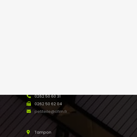
saline@ofim.fr
Saint Joseph
24 rue Maury 97480
SAINT JOSEPH Réunion
0262 31 44 00
0262 56 13 88
stjoseph@ofim.fr
Petite Ile
187 rue Mahé de Labourdonnais
0262 50 60 31
0262 50 62 04
petiteile@ofim.fr
Tampon