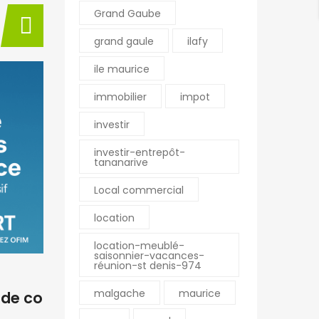
Grand Gaube
grand gaule
ilafy
ile maurice
immobilier
impot
investir
investir-entrepôt-
tananarive
Local commercial
BY
ERIC
11/11/2025
BY
ERIC
M. Fort Philippe – Conseill
🏡 À 
location
er immobilier à Saint-Pier
mmerc
re de La Réunion
onfia
location-meublé-
saisonnier-vacances-
réunion-st denis-974
malgache
maurice
 de co