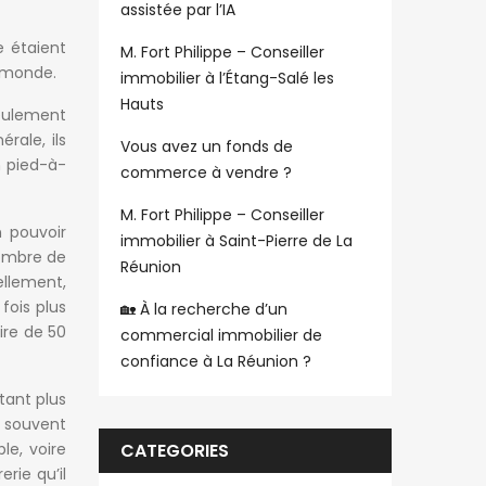
assistée par l’IA
e étaient
M. Fort Philippe – Conseiller
u monde.
immobilier à l’Étang-Salé les
Hauts
seulement
rale, ils
Vous avez un fonds de
n pied-à-
commerce à vendre ?
M. Fort Philippe – Conseiller
n pouvoir
immobilier à Saint-Pierre de La
nombre de
Réunion
ellement,
fois plus
🏡 À la recherche d’un
ire de 50
commercial immobilier de
confiance à La Réunion ?
tant plus
, souvent
le, voire
CATEGORIES
rie qu’il