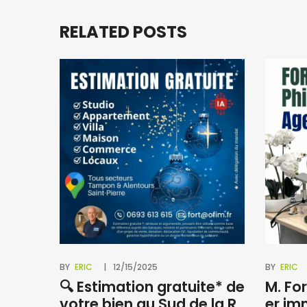
RELATED POSTS
BY
ERIC
12/15/2025
BY
ERIC
🔍 Estimation gratuite* de
M. For
votre bien au Sud de la R
er im