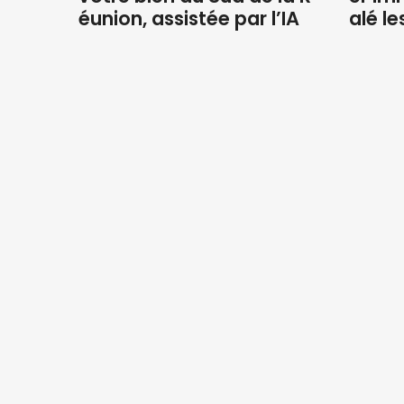
éunion, assistée par l’IA
alé le
NOS AGENCES
Saint Paul
8 rue Marius et Ary Leblond 97460
SAINT PAUL Réunion
0262 45 13 48
0262 45 43 51
stpaul@ofim.fr
Saline les Bains
181 route de St-Pierre
97434 Saline les Bains
0262 34 27 28
0262 34 27 29