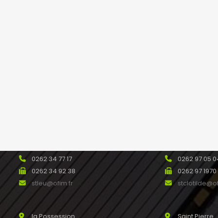
Etang salé
Saint André
93 avenue Raymond Barre 97427
488bis avenu
L’ETANG SALE Réunion
SAINT ANDRE
0262 31 44 00
0262 46 45 
0262 26 58 71
0262 46 97 9
etangsale@ofim.fr
standre@ofi
Saint Leu
Sainte Clotil
253c rue du Général Lambert 97436
12 A route d
SAINT LEU Réunion
Ramassamy R
0262 34 77 17
0262 97 05 0
0262 34 92 38
0262 97 1970
stleu@ofim.fr
stclotilde@of
la Possession
Saint Pierre