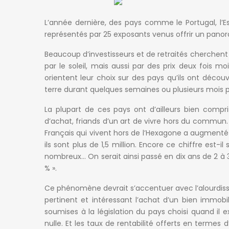
L’année dernière, des pays comme le Portugal, l’Esp
représentés par 25 exposants venus offrir un pano
Beaucoup d’investisseurs et de retraités cherchent
par le soleil, mais aussi par des prix deux fois mo
orientent leur choix sur des pays qu’ils ont déco
terre durant quelques semaines ou plusieurs mois pa
La plupart de ces pays ont d’ailleurs bien compris
d’achat, friands d’un art de vivre hors du commun. 
Français qui vivent hors de l’Hexagone a augmenté d
ils sont plus de 1,5 million. Encore ce chiffre est-i
nombreux… On serait ainsi passé en dix ans de 2 à 3
% ».
Ce phénomène devrait s’accentuer avec l’alourdisse
pertinent et intéressant l’achat d’un bien immobil
soumises à la législation du pays choisi quand il e
nulle. Et les taux de rentabilité offerts en termes 