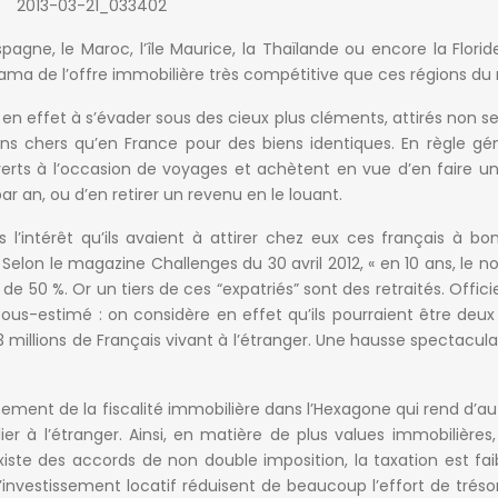
agne, le Maroc, l’île Maurice, la Thaïlande ou encore la Florid
rama de l’offre immobilière très compétitive que ces régions d
 en effet à s’évader sous des cieux plus cléments, attirés non 
ins chers qu’en France pour des biens identiques. En règle géné
uverts à l’occasion de voyages et achètent en vue d’en faire u
r an, ou d’en retirer un revenu en le louant.
 l’intérêt qu’ils avaient à attirer chez eux ces français à bo
Selon le magazine Challenges du 30 avril 2012, « en 10 ans, le 
e 50 %. Or un tiers de ces “expatriés” sont des retraités. Offici
l sous-estimé : on considère en effet qu’ils pourraient être deux 
 millions de Français vivant à l’étranger. Une hausse spectacula
ment de la fiscalité immobilière dans l’Hexagone qui rend d’au
ier à l’étranger. Ainsi, en matière de plus values immobilières
xiste des accords de non double imposition, la taxation est faib
d’investissement locatif réduisent de beaucoup l’effort de trésore