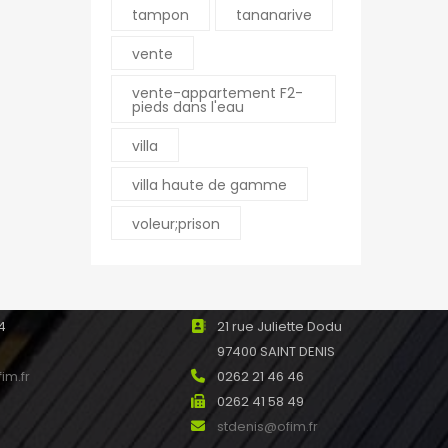
tampon
tananarive
leport@ofim.fr
vente
e Ile de France 97440
Saint Gilles les Hauts
vente-appartement F2-
pieds dans l'eau
 Réunion
21 rue Joseph Hubert
45
97434 SAINT GILLES les
villa
7
Hauts
m.fr
0262 55 33 70
villa haute de gamme
0262 55 33 75
voleur;prison
stgilleshauts@ofim.fr
de
u Moufia Résidence
 97490 SAINTE CLOTILDE
Saint Denis
4
21 rue Juliette Dodu
97400 SAINT DENIS
im.fr
0262 21 46 46
0262 41 58 49
stdenis@ofim.fr