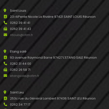
Saint Louis
23 rAPente Nicole La Rivière 97421 SAINT LOUIS Réunion
0262 39 41 41
0262 39 41 42
stlouis@ofim.fr
Etang salé
93 avenue Raymond Barre 97427 L’ETANG SALE Réunion
0262 31 44 00
0262 26 58 71
etangsale@ofim.fr
Saint Leu
253c rue du Général Lambert 97436 SAINT LEU Réunion
0262 34 77 17