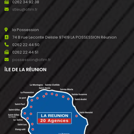
0262 34 92 38
stleu@ofim.fr
la Possession
74 B rue Leconte Delisle 97419 LA POSSESSION Réunion
0262 22 44 50
0262 22 44 51
possession@ofim.fr
ÎLE DE LA RÉUNION