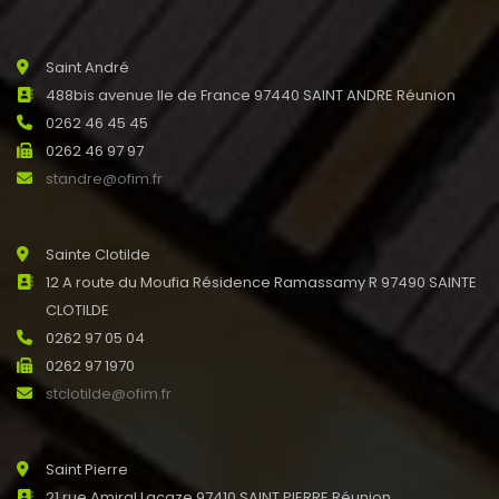
Saint André
488bis avenue Ile de France 97440 SAINT ANDRE Réunion
0262 46 45 45
0262 46 97 97
standre@ofim.fr
Sainte Clotilde
12 A route du Moufia Résidence Ramassamy R 97490 SAINTE
CLOTILDE
0262 97 05 04
0262 97 1970
stclotilde@ofim.fr
Saint Pierre
21 rue Amiral Lacaze 97410 SAINT PIERRE Réunion