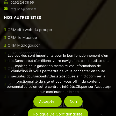
0262 24 38 95
stgilles@ofim.fr
NOS AUTRES SITES
OFIM site web du groupe
OFIM Île Maurice
OFIM Madagascar
OFIM Commerces
Les cookies sont importants pour le bon fonctionnement d'un
OFIM Annonces Vidéos
site. Dans le but d’améliorer votre navigation, ce site utilise des
cookies pour garder en mémoire vos informations de
OFIM Top Annonces
connexion et vous permettre de vous connecter en toute
Immobilier Ouest la Réunion
sécurité, pour recueillir des statistiques afin d'optimiser la
fonctionnalité du site et pour vous offrir du contenu
Le Blog d’OFIM Réunion
personnalise selon votre centre d’intérêts.Cliquer sur Accepter
pour continuer sur le site
Accepter
Non
NEWSLETTER
Politique De Confidentialité