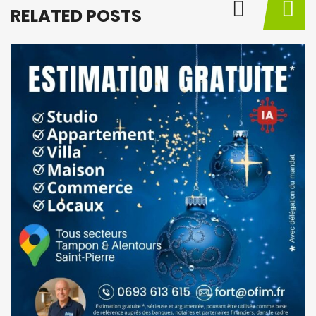
RELATED POSTS
BY
M
à