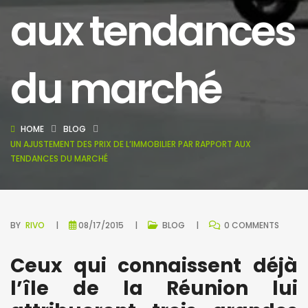
aux tendances
du marché
HOME
BLOG
UN AJUSTEMENT DES PRIX DE L’IMMOBILIER PAR RAPPORT AUX
TENDANCES DU MARCHÉ
BY
RIVO
08/17/2015
BLOG
0 COMMENTS
Ceux qui connaissent déjà
l’île de la Réunion lui