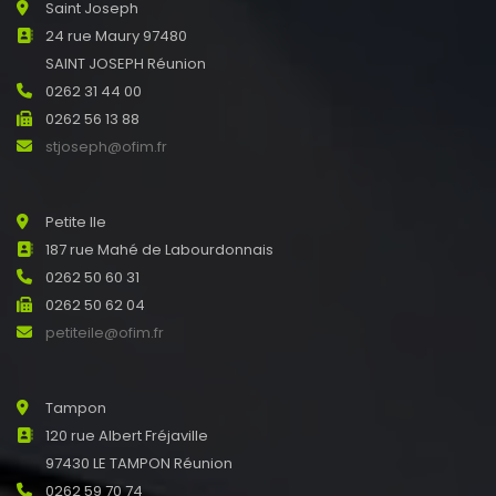
Saint Joseph
24 rue Maury 97480
SAINT JOSEPH Réunion
0262 31 44 00
0262 56 13 88
stjoseph@ofim.fr
Petite Ile
187 rue Mahé de Labourdonnais
0262 50 60 31
0262 50 62 04
petiteile@ofim.fr
Tampon
120 rue Albert Fréjaville
97430 LE TAMPON Réunion
0262 59 70 74