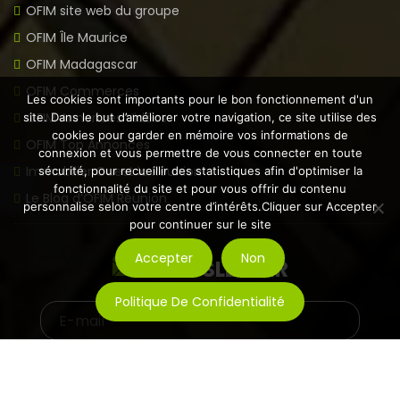
OFIM site web du groupe
OFIM Île Maurice
OFIM Madagascar
OFIM Commerces
Les cookies sont importants pour le bon fonctionnement d'un
OFIM Annonces Vidéos
site. Dans le but d’améliorer votre navigation, ce site utilise des
cookies pour garder en mémoire vos informations de
OFIM Top Annonces
connexion et vous permettre de vous connecter en toute
Immobilier Ouest la Réunion
sécurité, pour recueillir des statistiques afin d'optimiser la
fonctionnalité du site et pour vous offrir du contenu
Le Blog d’OFIM Réunion
personnalise selon votre centre d’intérêts.Cliquer sur Accepter
pour continuer sur le site
Accepter
Non
NEWSLETTER
Politique De Confidentialité