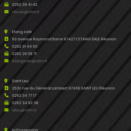
0262 39 41 42
stlouis@ofim.fr
Etang salé
93 avenue Raymond Barre 97427 L’ETANG SALE Réunion
0262 31 44 00
0262 26 58 71
etangsale@ofim.fr
Saint Leu
253c rue du Général Lambert 97436 SAINT LEU Réunion
0262 34 77 17
0262 34 92 38
stleu@ofim.fr
la Possession