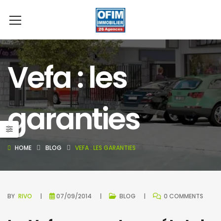
Vefa : les
garanties
HOME
BLOG
VEFA : LES GARANTIES
BY
RIVO
07/09/2014
BLOG
0 COMMENTS