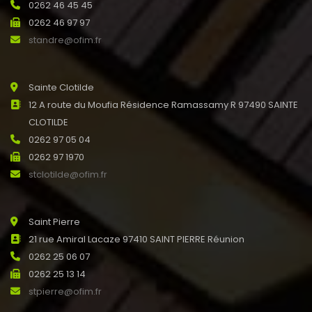
0262 46 45 45
0262 46 97 97
standre@ofim.fr
Sainte Clotilde
12 A route du Moufia Résidence Ramassamy R 97490 SAINTE
CLOTILDE
0262 97 05 04
0262 97 1970
stclotilde@ofim.fr
Saint Pierre
21 rue Amiral Lacaze 97410 SAINT PIERRE Réunion
0262 25 06 07
0262 25 13 14
stpierre@ofim.fr