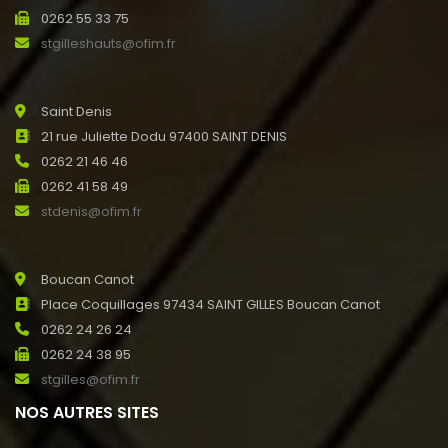
0262 55 33 75
stgilleshauts@ofim.fr
Saint Denis
21 rue Juliette Dodu 97400 SAINT DENIS
0262 21 46 46
0262 41 58 49
stdenis@ofim.fr
Boucan Canot
Place Coquillages 97434 SAINT GILLES Boucan Canot
0262 24 26 24
0262 24 38 95
stgilles@ofim.fr
NOS AUTRES SITES