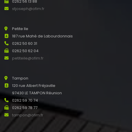
0262 56 13 88
stjoseph@ofim.fr
Petite Ile
187 rue Mahé de Labourdonnais
0262 50 60 31
0262 50 62 04
petiteile@ofim.fr
Tampon
120 rue Albert Fréjaville
97430 LE TAMPON Réunion
0262 59 70 74
0262 59 78 77
tampon@ofim.fr