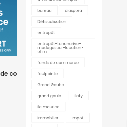
bureau
diaspora
Défiscalisation
BY
ERIC
11/11/2025
BY
ERIC
entrepôt
M. Fort Philippe – Conseill
🏡 À 
entrepôt-tananarive-
er immobilier à Saint-Pier
mmerc
madagascar-location-
ofim
re de La Réunion
onfia
fonds de commerce
 de co
foulpointe
Grand Gaube
grand gaule
ilafy
ile maurice
immobilier
impot