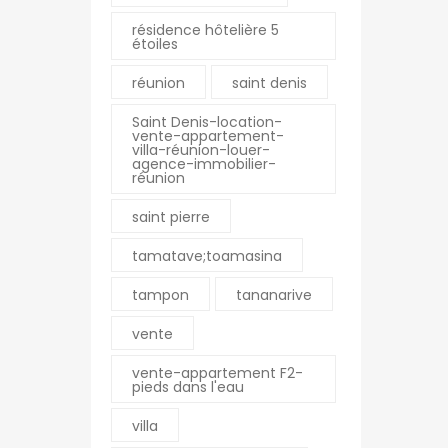
résidence hôtelière 5
étoiles
réunion
saint denis
nne
La Montagne
Saint Denis-location-
vente-appartement-
Pierre Mendes France
Résidence Romina – 1
villa-réunion-louer-
agence-immobilier-
E SUZANNE Réunion
chemin Hautbois
réunion
0
0262 23 50 60
saint pierre
0
0262 56 92 03
fim.fr
montagne@ofim.fr
tamatave;toamasina
tampon
tananarive
Le Port
vente
an-Jaures 97470 SAINT
18 rue Jeanne d’Arc
ion
97420 LE PORT
vente-appartement F2-
pieds dans l'eau
0
Réunion
0
0262 43 31 31
villa
m.fr
0262 55 96 17