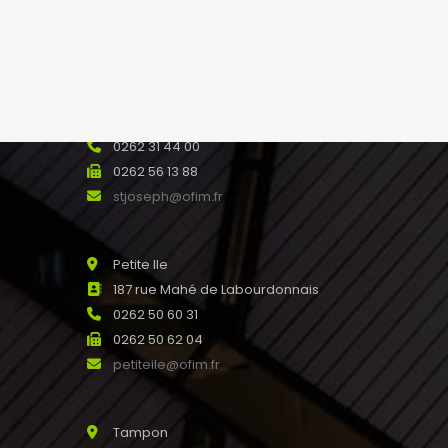
saline@ofim.fr
Saint Joseph
24 rue Maury 97480
SAINT JOSEPH Réunion
0262 31 44 00
0262 56 13 88
stjoseph@ofim.fr
Petite Ile
187 rue Mahé de Labourdonnais
0262 50 60 31
0262 50 62 04
petiteile@ofim.fr
Tampon