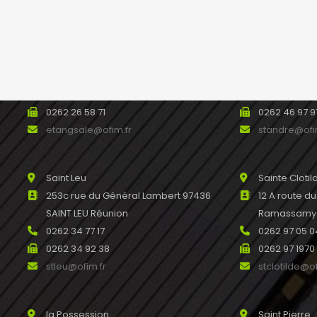
Etang salé
Saint André
93 avenue Raymond Barre 97427
488bis avenu
L’ETANG SALE Réunion
SAINT ANDRE
0262 31 44 00
0262 46 45 
0262 26 58 71
0262 46 97 9
etangsale@ofim.fr
standre@ofi
Saint Leu
Sainte Clotil
253c rue du Général Lambert 97436
12 A route d
SAINT LEU Réunion
Ramassamy R
0262 34 77 17
0262 97 05 0
0262 34 92 38
0262 97 1970
stleu@ofim.fr
stclotilde@of
la Possession
Saint Pierre