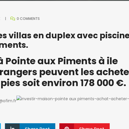
E
0 COMMENTS
s villas en duplex avec piscine
iments.
 à Pointe aux Piments à ile
trangers peuvent les achete
pies soit environ 178 000 €.
@ofim.fr