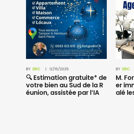
BY
ERIC
12/15/2025
BY
ERIC
🔍 Estimation gratuite* de
M. For
votre bien au Sud de la R
er im
éunion, assistée par l’IA
alé le