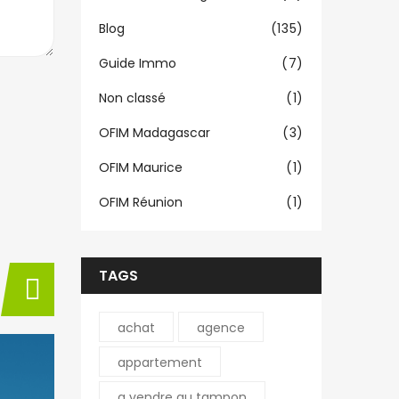
Blog
(135)
Guide Immo
(7)
Non classé
(1)
OFIM Madagascar
(3)
OFIM Maurice
(1)
OFIM Réunion
(1)
TAGS
achat
agence
appartement
a vendre au tampon