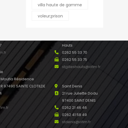
leport@ofim.fr
villa haute de gamme
voleur;prison
e Ile de France 97440
Saint Gilles les Hauts
 Réunion
21 rue Joseph Hubert
45
97434 SAINT GILLES les
7
Hauts
m.fr
0262 55 33 70
0262 55 33 75
stgilleshauts@ofim.fr
de
u Moufia Résidence
 97490 SAINTE CLOTILDE
Saint Denis
4
21 rue Juliette Dodu
97400 SAINT DENIS
im.fr
0262 21 46 46
0262 41 58 49
stdenis@ofim.fr