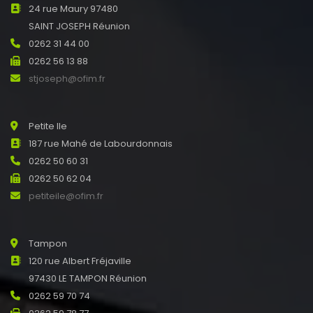
24 rue Maury 97480
SAINT JOSEPH Réunion
0262 31 44 00
0262 56 13 88
stjoseph@ofim.fr
Petite Ile
187 rue Mahé de Labourdonnais
0262 50 60 31
0262 50 62 04
petiteile@ofim.fr
Tampon
120 rue Albert Fréjaville
97430 LE TAMPON Réunion
0262 59 70 74