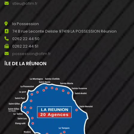
stleu@ofim.fr
la Possession
74 B rue Leconte Delisle 97419 LA POSSESSION Réunion
0262 22 44 50
0262 22 44 51
possession@ofim.fr
ÎLE DE LA RÉUNION