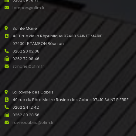
0262 59 78 77
tampon@ofim.fr
Sainte Marie
43 T rue de la République 97438 SAINTE MARIE
97430 LE TAMPON Réunion
0262 20 02 08
0262 72 08 46
stmarie@ofim.fr
La Ravine des Cabris
49 rue du Père Maitre Ravine des Cabris 97410 SAINT PIERRE
0262 24 12 42
0262 39 28 56
ravinecabris@ofim.fr