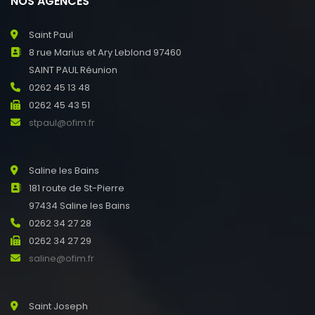
NOS AGENCES
Saint Paul
8 rue Marius et Ary Leblond 97460
SAINT PAUL Réunion
0262 45 13 48
0262 45 43 51
stpaul@ofim.fr
Saline les Bains
181 route de St-Pierre
97434 Saline les Bains
0262 34 27 28
0262 34 27 29
saline@ofim.fr
Saint Joseph