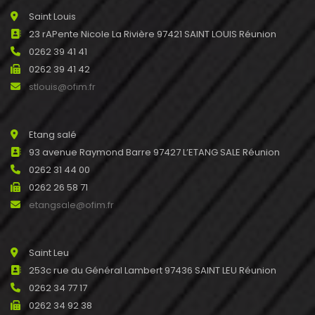
Saint Louis
23 rAPente Nicole La Rivière 97421 SAINT LOUIS Réunion
0262 39 41 41
0262 39 41 42
stlouis@ofim.fr
Etang salé
93 avenue Raymond Barre 97427 L’ETANG SALE Réunion
0262 31 44 00
0262 26 58 71
etangsale@ofim.fr
Saint Leu
253c rue du Général Lambert 97436 SAINT LEU Réunion
0262 34 77 17
0262 34 92 38