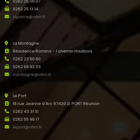
0262 25 06 07
0262 25 13 14
stpierre@ofim.fr
La Montagne
Résidence Romina – 1 chemin Hautbois
0262 23 50 60
0262 56 92 03
montagne@ofim.fr
Le Port
18 rue Jeanne d’Arc 97420 LE PORT Réunion
0262 43 31 31
0262 55 96 17
leport@ofim.fr